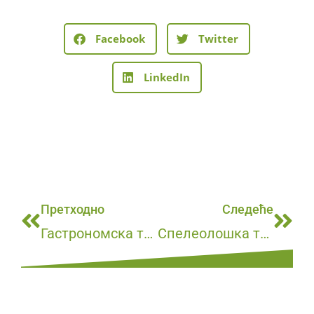
Facebook
Twitter
LinkedIn
Претходно
Следеће
Гастрономска тура
Спелеолошка тура