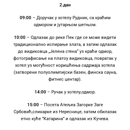
2.дан
09:00
– Доручак у хотелу Рудник, са краћим
одмором и јутарњом шетњом.
10:00
– Одлазак до реке Пек где се може видети
традиционално испирање злата, а затим одлазак
до видиковца „Јелена стена“ уз краћи одмор,
фотографисање на платоу видиковца, повратак у
хотел уз могућност коришћења садржаја хотела
(затворени полуолимпијски базен, финска сауна,
фитнес центар).
14:00
– Ручак у хотелу,одмор.
15:00
– Посета Атељеа Загорке Заге
Србовић,сликарке из Нереснице, затим обилазак
етно куће ”Катарина” и одлазак из Кучева.