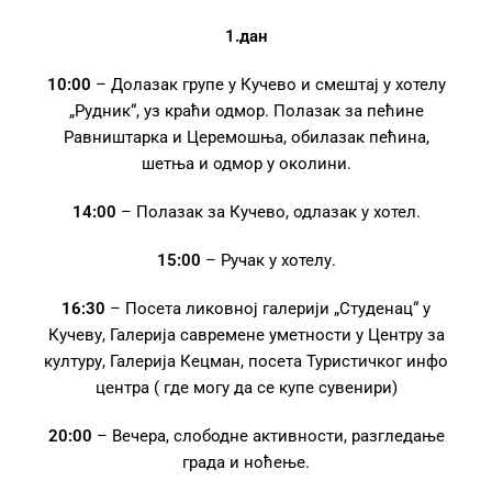
1.дан
10:00
– Долазак групе у Кучево и смештај у хотелу
„Рудник“, уз краћи одмор. Полазак за пећине
Равништарка и Церемошња, обилазак пећина,
шетња и одмор у околини.
14:00
– Полазак за Кучево, одлазак у хотел.
15:00
– Ручак у хотелу.
16:30
– Посета ликовној галерији „Студенац“ у
Кучеву, Галерија савремене уметности у Центру за
културу, Галерија Кецман, посета Туристичког инфо
центра ( где могу да се купе сувенири)
20:00
– Вечера, слободне активности, разгледање
града и ноћење.