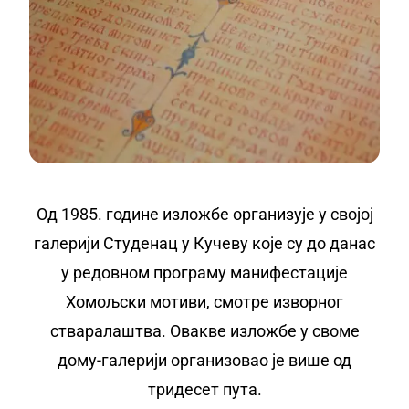
Од 1985. године изложбе организује у својој
галерији Студенац у Кучеву које су до данас
у редовном програму манифестације
Хомољски мотиви, смотре изворног
стваралаштва. Овакве изложбе у своме
дому-галерији организовао је више од
тридесет пута.