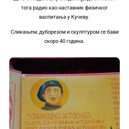
тога радио као наставник физичког
васпитања у Кучеву.
Сликањем, дуборезом и скулптуром се бави
скоро 40 година.