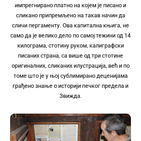
импрегнирано платно на којем је писано и
сликано припремљено на такав начин да
сличи пергаменту. Ова капитална књига, не
само да је велико дело по самој тежини од 14
килограма, стотину руком, калиграфски
писаних страна, са више од три стотине
оригиналних, сликаних илустрација, већ и по
томе што је у њој сублимирано деценијама
грађено знање о историји печког предела и
Звижда.