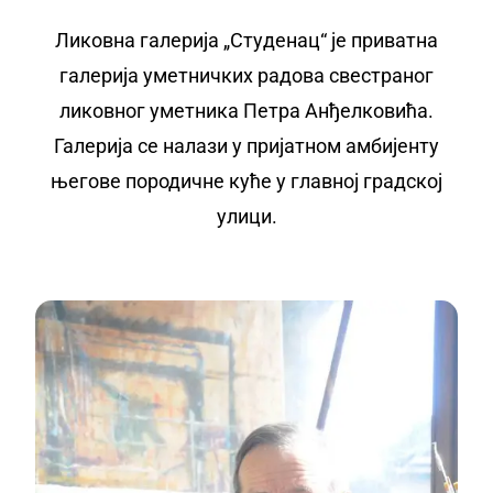
Ликовна галерија „Студенац“ је приватна
галерија уметничких радова свестраног
ликовног уметника Петра Анђелковића.
Галерија се налази у пријатном амбијенту
његове породичне куће у главној градској
улици.