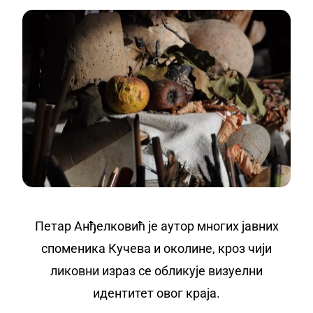
Петар Анђелковић је аутор многих јавних
споменика Кучева и околине, кроз чији
ликовни израз се обликује визуелни
идентитет овог краја.