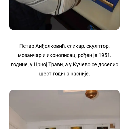
Петар Анђелковић, сликар, скулптор,
мозаичар и иконописац, рођен је 1951.
године, у Црној Трави, а у Кучево се доселио
шест година касније.