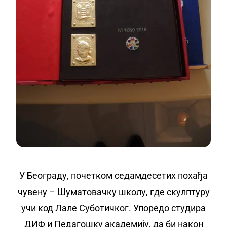
У Београду, почетком седамдесетих похађа
чувену – Шуматовачку школу, где скулптуру
учи код Лале Суботичког. Упоредо студира
ДИФ и Педагошку академију, да би након