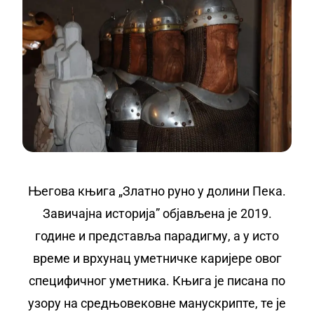
Његова књига „Златно руно у долини Пека.
Завичајна историја” објављена је 2019.
године и представља парадигму, а у исто
време и врхунац уметничке каријере овог
специфичног уметника. Књига је писана по
узору на средњовековне манускрипте, те је