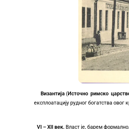
Византија
(
И
сточно римско царств
експлоатацију рудног богатства овог к
VI
–
XII век
.
Власт је, барем формално