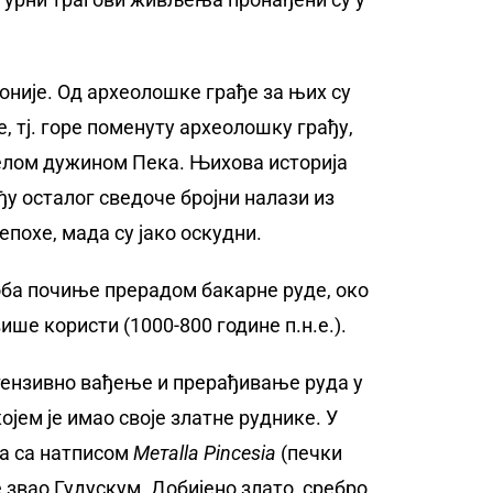
оније. Од археолошке грађе за њих су
 тј. горе поменуту археолошку грађу,
 целом дужином Пека. Њихова историја
ђу осталог сведоче бројни налази из
епохе, мада су јако оскудни.
оба почиње прерадом бакарне руде, око
више користи (1000-800 године п.н.е.).
тензивно вађење и прерађивање руда у
ојем је имао своје златне руднике. У
ра са натписом
Метаllа Pincesiа
(печки
е звао Гудускум. Добијено злато, сребро