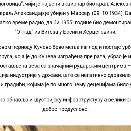
говица”, чији је највећи акционар био краљ Алекса
краљ Александар је убијен у Марсеју (09. 10 1934). Б
ратко време радио, да би 1955. године био демонтир
”Отпад” из Витеза у Босни и Херцеговини.
овом периоду Кучево брзо мења изглед и постаје урб
уга, која је до Кучева изграђена пре рата, убрзо је 
постављена веза са значајним рударским центрима 
ија индустрије у држави, што се негативно одразило 
и градићи, којима је по много чему деценијама било
ко обнавља индустријску инфраструктуру а велики зна
добре предуслове.