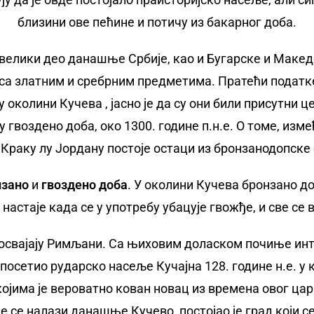
близини ове пећине и потичу из бакарног доба.
 велики део данашње Србије, као и Бугарске и Макед
а златним и сребрним предметима. Пратећи податке,
околини Кучева , јасно је да су они били присутни
 гвоздено доба, око 1300. године п.н.е. О томе, изме
Краку лу Јордану постоје остаци из бронзанодопске 
зано
и
гвоздено доба
. У околини Кучева бронзано д
 настаје када се у употребу убацује гвожђе, и све се 
 освајају Римљани. Са њиховим доласком почиње ин
 посетио рударско насеље Кучајна 128. године н.е. у к
 којима је вероватно кован новац из времена овог ца
де се налази данашње Кучево, постојао је град који с