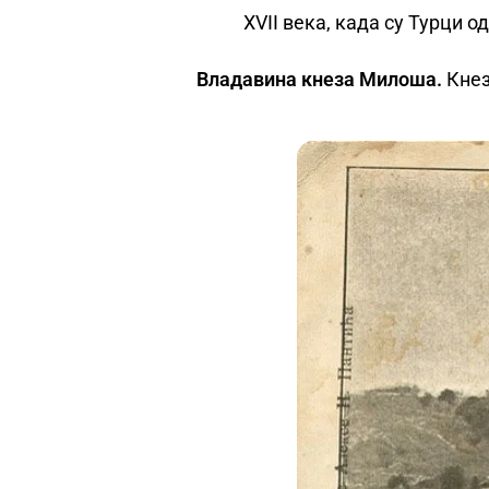
XVII века, када су Турци 
Владавина кнеза Милоша.
Кнез