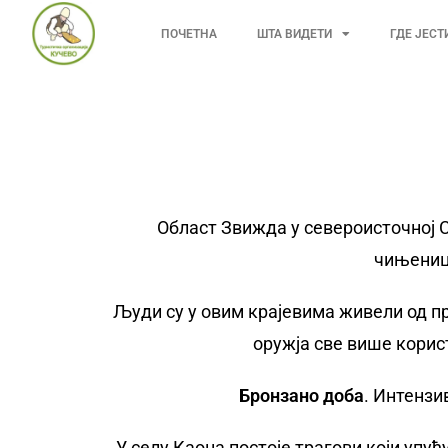
ПОЧЕТНА
ШТА ВИДЕТИ
ГДЕ ЈЕСТ
Област Звижда у североисточној С
чињеница
Људи су у овим крајевима живели од п
оружја све више корис
Бронзано
доба
. Интензи
У селу Каона постоје трагови који упу