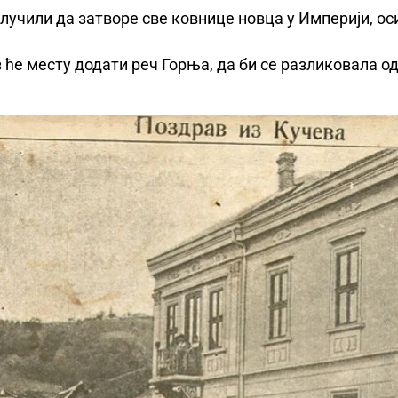
одлучили да затворе све ковнице новца у Империји, о
 ће месту додати реч Горња, да би се разликовала 