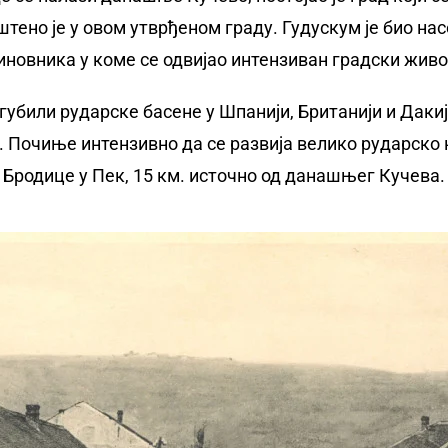
штено је у овом утврђеном граду. Гудускум је био на
иновника у коме се одвијао интензиван градски живо
губили рударске басене у Шпанији, Британији и Даки
. Почиње интензивно да се развија велико рударско 
Бродице у Пек, 15 км. источно од данашњег Кучева.