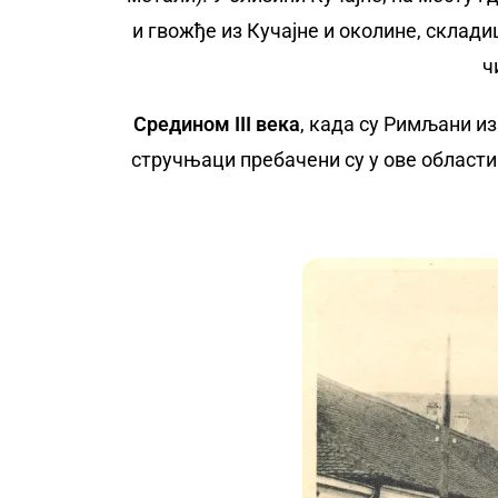
и гвожђе из Кучајне и околине, склади
ч
Средином III века
, када су Римљани из
стручњаци пребачени су у ове области