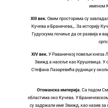
именом К
XIII век.
Овим просторима су завладали
Кучева и Браничева,,. За историју Ку
Гудускума почиње да се развија и в
српс
X
IV
век
.
У Раваничкој повељи кнеза Ла
Звижд а насеље као Крушевица. У су
Стефана Лазаревића рудници у околи
Отоманска империја.
Са падом Сме
областима око Кучева. У Браничевском 
су задржали име Звижд, као назив за о