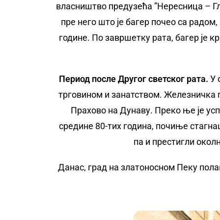
власништво предузећа ”Нересница – Гло
пре него што је багер почео са радом, 
године. По завршетку рата, багер је к
Период после Другог светског рата.
У 
трговином и занатством. Железничка пр
Прахово на Дунаву. Преко ње је ус
средине 80-тих година, почиње стагнац
па и престигли околн
Данас, град на златоносном Пеку пола