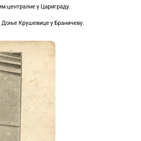
сим централне у Цариграду.
од Доње Крушевице у Браничеву.