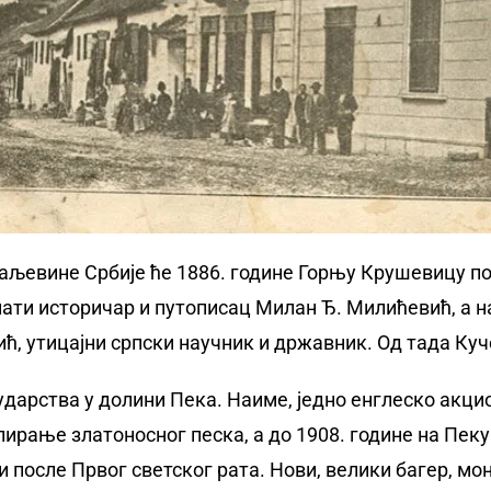
љевине Србије ће 1886. године Горњу Крушевицу по
нати историчар и путописац Милан Ђ. Милићевић, а н
ћ, утицајни српски научник и државник. Од тада Ку
арства у долини Пека. Наиме, једно енглеско акцио
ирање златоносног песка, а до 1908. године на Пеку
 после Првог светског рата. Нови, велики багер, мон