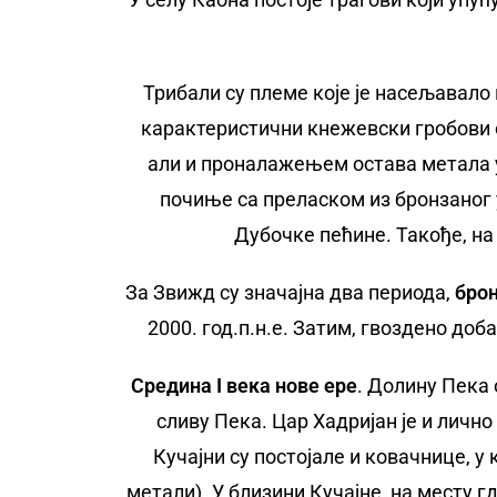
Трибали су племе које је насељавало
карактеристични кнежевски гробови с
али и проналажењем остава метала у 
почиње са преласком из бронзаног у
Дубочке пећине. Такође, на 
За Звижд су значајна два периода,
брон
2000. год.п.н.е. Затим, гвоздено доба
Средина I века нове ере
. Долину Пека
сливу Пека. Цар Хадријан је и лично
Кучајни су постојале и ковачнице, у
метали). У близини Кучајне, на месту г