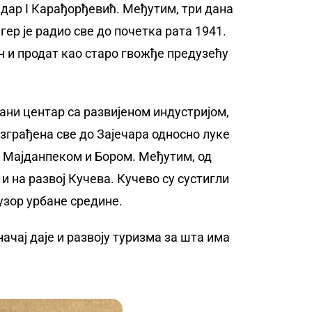
ндар I Карађорђевић. Међутим, три дана
агер је радио све до почетка рата 1941.
ан и продат као старо гвожђе предузећу
ани центар са развијеном индустријом,
изграђена све до Зајечара односно луке
– Мајданпеком и Бором. Међутим, од
и на развој Кучева. Кучево су сустигли
 узор урбане средине.
чај даје и развоју туризма за шта има