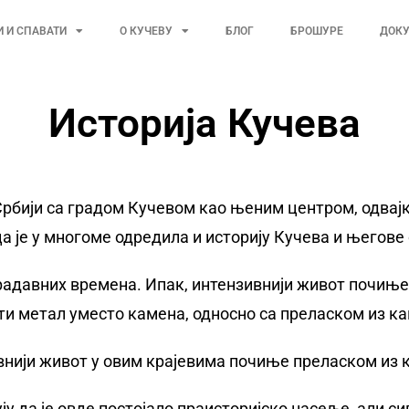
И И СПАВАТИ
О КУЧЕВУ
БЛОГ
БРОШУРЕ
ДОК
Историја Кучева
рбији са градом Кучевом као њеним центром, одвајка
 је у многоме одредила и историју Кучева и његове
радавних времена. Ипак, интензивнији живот почиње 
ти метал уместо камена, односно са преласком из ка
внији живот у овим крајевима почиње преласком из 
ћују да је овде постојало праисторијско насеље, али 