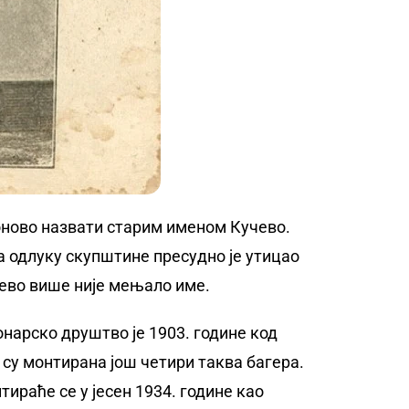
ново назвати старим именом Кучево.
а одлуку скупштине пресудно је утицао
чево више није мењало име.
нарско друштво је 1903. године код
 су монтирана још четири таква багера.
тираће се у јесен 1934. године као