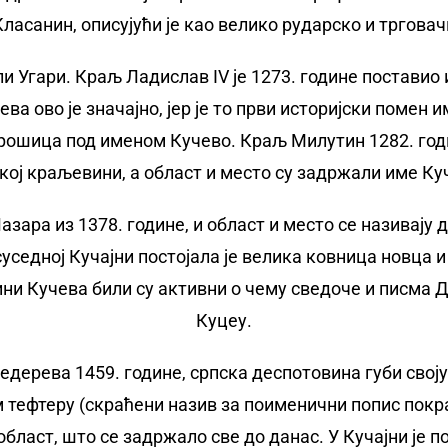
ласанин, описујући је као велико рударско и трговач
 Угари. Краљ Ладислав IV је 1273. године поставио и
чева ово је значајно, јер је то први историјски поме
арошица под именом Кучево. Краљ Милутин 1282. годи
кој краљевини, а област и место су задржали име Ку
зара из 1378. године, и област и место се називају
седној Кучајни постојала је велика ковница новца и 
ни Кучева били су активни о чему сведоче и писма 
Куцеу.
дерева 1459. године, српска деспотовина губи своју
тефтеру (скраћени назив за поименични попис покра
бласт, што се задржало све до данас. У Кучајни је п