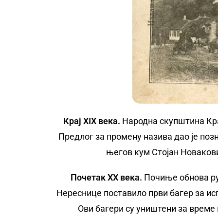
Крај XIX века.
Народна скупштина Кра
Предлог за промену назива дао је поз
његов кум Стојан Новакови
Почетак XX века.
Почиње обнова руд
Нереснице поставило први багер за исп
Ови багери су уништени за време и