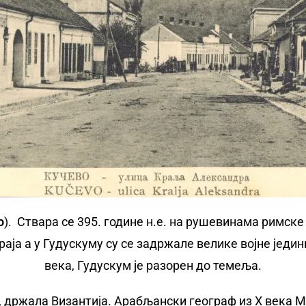
о
). Ствара се 395. године н.е. на рушевинама римске
раја а у Гудускуму су се задржале велике војне једи
века, Гудускум је разорен до темеља.
, држала Византија. Арабљански географ из X века 