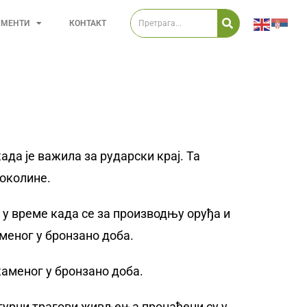
УМЕНТИ
КОНТАКТ
да је важила за рударски крај. Та
 околине.
у време када се за производњу оруђа и
меног у бронзано доба.
каменог у бронзано доба.
сигурни трагови живљења пронађени су у