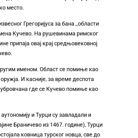
ко место.
звесног Грегоријуса за бана ,,области
н имена Кучево. На рушевинама римског
не припаја овај крај средњовековној
чево.
 другим именом. Област се помиње као
оружја. И касније, за време деспота
Дубровчана где се Кучево помиње као
 аутономију и Турци су завладали и
јине Браничево из 1467. године), Турци
остојала ковница турског новца, све до