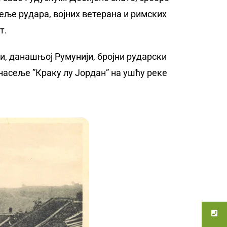
сеље рудара, војних ветерана и римских
т.
ји, данашњој Румунији, бројни рударски
насеље ”Краку лу Јордан” на ушћу реке