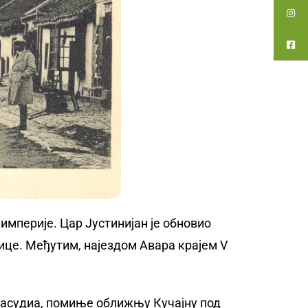
 империје. Цар Јустинијан је обновио
нице. Међутим, најездом Авара крајем V
Масудиа, помиње оближњу Кучајну под