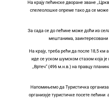
На крају пећинске дворане зване ,,Цркв
спелеолошке опреме тако да се може 
За сада се до пећине може доћи из села
мештанима, заинтересовани п
На крају, треба рећи да после 18,5 км
иде се уском шумском стазом која ј
,,Вртеч” (496 м.н.в.) на правцу плани
Напомињемо да Туристичка организациј
организује туристичке посете пећини