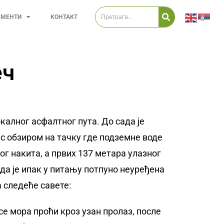
УМЕНТИ
КОНТАКТ
еч
окалног асфалтног пута. До сада је
 с обзиром на тачку где подземне воде
ог накита, а првих 137 метара улазног
да је ипак у питању потпуно неуређена
 следеће савете:
се мора проћи кроз узан пролаз, после