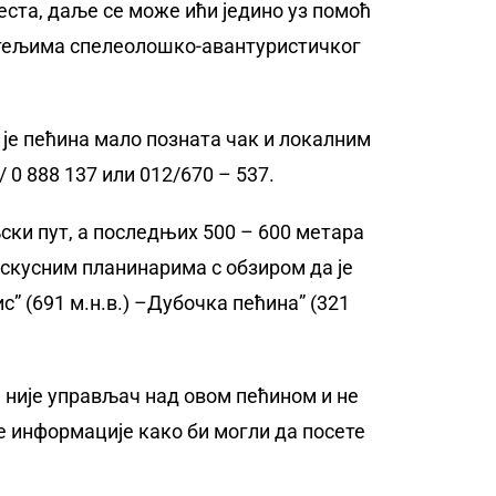
места, даље се може ићи једино уз помоћ
битељима спелеолошко-авантуристичког
р је пећина мало позната чак и локалним
0 888 137 или 012/670 – 537.
љски пут, а последњих 500 – 600 метара
скусним планинарима с обзиром да је
ис” (691 м.н.в.) –Дубочка пећина” (321
е није управљач над овом пећином и не
 информације како би могли да посете