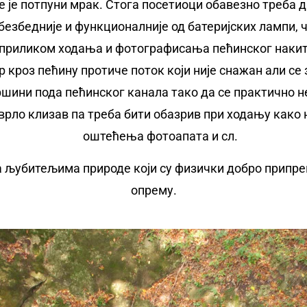
ме је потпуни мрак. Стога посетиоци обавезно треба 
безбедније и функционалније од батеријских лампи, 
приликом ходања и фотографисања пећинског накит
р кроз пећину протиче поток који није снажан али се
ршини пода пећинског канала тако да се практично н
, врло клизав па треба бити обазрив при ходању как
оштећења фотоапата и сл.
а љубитељима природе који су физички добро припре
опрему.