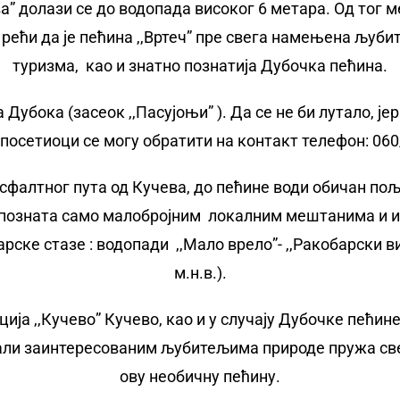
а” долази се до водопада високог 6 метара. Од тог 
рећи да је пећина ,,Вртеч” пре свега намењена љу
туризма, као и знатно познатија Дубочка пећина.
 Дубока (засеок ,,Пасујоњи” ). Да се не би лутало, је
осетиоци се могу обратити на контакт телефон: 060/ 
 асфалтног пута од Кучева, до пећине води обичан по
е позната само малобројним локалним мештанима и и
нарске стазе : водопади ,,Мало врело”- ,,Ракобарски в
м.н.в.).
а ,,Кучево” Кучево, као и у случају Дубочке пећин
 али заинтересованим љубитељима природе пружа све
ову необичну пећину.