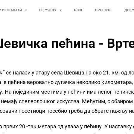
И И СПАВАТИ
О КУЧЕВУ
БЛОГ
БРОШУРЕ
ДОК
евичка пећина - Врт
’’ се налази у атару села Шевица на око 21. км. од л
 је пећина вероватно дугачка неколико километара,
у. На појединим местима у пећини има лепог пећинск
и немају спелеолошког искуства. Међутим, с обзиром 
совани посетиоци посебно треба да обрате пажњу на
првих 20 -так метара од улаза у пећину. У наставку 