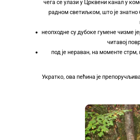
чега се улази у Црквени канал у ко
радном светиљком, што је знатно 
неопходне су дубоке гумене чизме је
читавој пов
под је нераван, на моменте стрм
Укратко, ова пећина је препоручљив