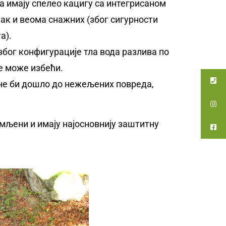
да имају спелео кацигу са интегрисаном
чак и веома снажних (због сигурности
а).
 због конфигурације тла вода разлива по
е може избећи.
о не би дошло до нежељених повреда,
мљени и имају најосновнију заштитну