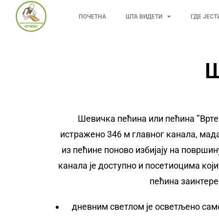
ПОЧЕТНА
ШТА ВИДЕТИ
ГДЕ ЈЕСТ
Ш
Шевичка пећина или пећина ’’Вртеч
истражено 346 м главног канала, мада
из пећине поново избијају на површин
канала је доступно и посетиоцима кој
пећина заинтере
дневним светлом је осветљено само 