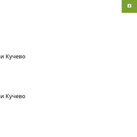
ји Кучево
ји Кучево