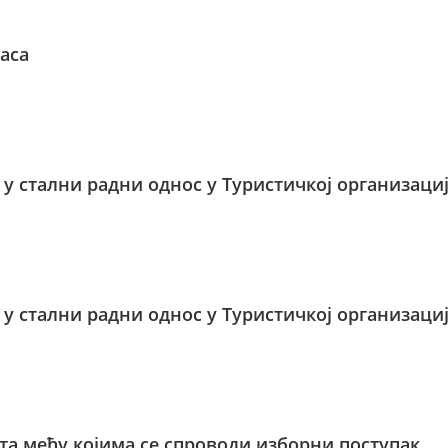
аса
 у стални радни однос у Туристичкој организаци
 у стални радни однос у Туристичкој организаци
та међу којима се спроводи изборни поступак