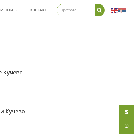
УМЕНТИ
КОНТАКТ
е Кучево
ји Кучево