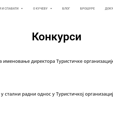
И И СПАВАТИ
О КУЧЕВУ
БЛОГ
БРОШУРЕ
ДОК
Конкурси
за именовање директора Туристичке организациј
 у стални радни однос у Туристичкој организаци