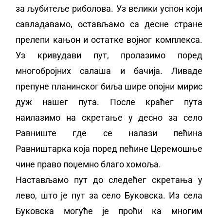
за љубитеље риболова. Уз велики успон који
савладавамо, остављамо са десне стране
прелепи кањон и остатке војног комплекса.
Уз кривудави пут, пролазимо поред
многобројних салаша и бачија. Ливаде
препуне планинског биља шире опојни мирис
дуж нашег пута. После краћег пута
наилазимо на скретање у десно за село
Равниште где се налази пећина
Равништарка која поред пећине Церемошње
чине право поџемно благо хомоља.
Настављамо пут до следећег скретања у
лево, што је пут за село Буковска. Из села
Буковска могуће је проћи ка многим