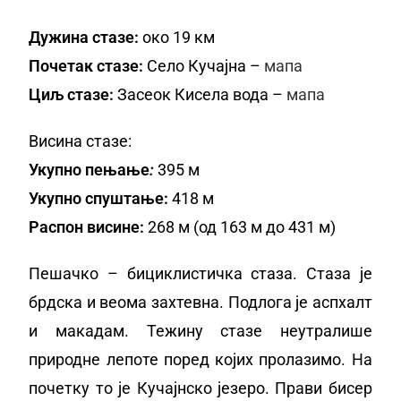
Дужина стазе:
око 19 км
Почетак стазе:
Село Кучајна –
мапа
Циљ стазе:
Засеок Кисела вода –
мапа
Висина стазе:
Укупно пењање
:
395 м
Укупно спуштање:
418 м
Распон висине:
268 м (од 163 м до 431 м)
Пешачко – бициклистичка стаза. Стаза је
брдска и веома захтевна. Подлога је аспхалт
и макадам. Тежину стазе неутралише
природне лепоте поред којих пролазимо. На
почетку то је Кучајнско језеро. Прави бисер