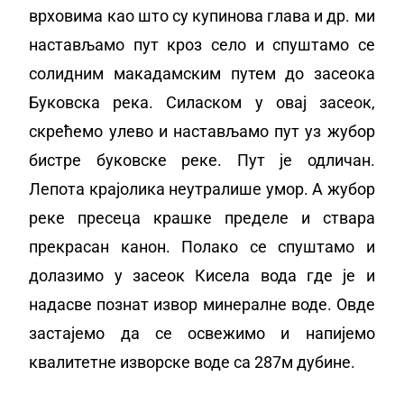
врховима као што су купинова глава и др. ми
настављамо пут кроз село и спуштамо се
солидним макадамским путем до засеока
Буковска река. Силаском у овај засеок,
скрећемо улево и настављамо пут уз жубор
бистре буковске реке. Пут је одличан.
Лепота крајолика неутралише умор. А жубор
реке пресеца крашке пределе и ствара
прекрасан канон. Полако се спуштамо и
долазимо у засеок Кисела вода где је и
надасве познат извор минералне воде. Овде
застајемо да се освежимо и напијемо
квалитетне изворске воде са 287м дубине.