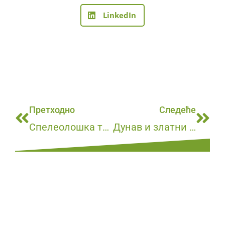
LinkedIn
Претходно
Следеће
Спелеолошка тура
Дунав и златни Пек