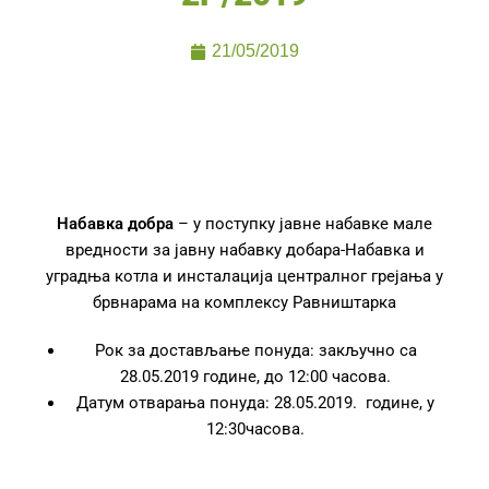
21/05/2019
Набавка добра
– у поступку јавне набавке мале
вредности за јавну набавку добара-Набавка и
уградња котла и инсталација централног грејања у
брвнарама на комплексу Равништарка
Рок за достављање понуда: закључно са
28.05.2019 године, до 12:00 часова.
Датум отварања понуда: 28.05.2019. године, у
12:30часова.