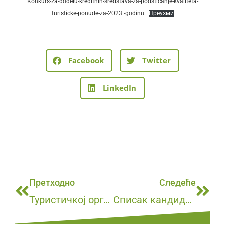
Konkurs-za-dodelu-kreditnih-sredstava-za-podsticanje-kvaliteta-
turisticke-ponude-za-2023.-godinu
Преузми
Facebook
Twitter
LinkedIn
Претходно
Следеће
Туристичкој организацији Кучево друго место на изложби сувенира у Лесковцу!
Списак кандидата међу којима се спроводи изборни поступак