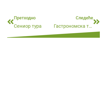
Претходно
Следеће
Сениор тура
Гастрономска тура