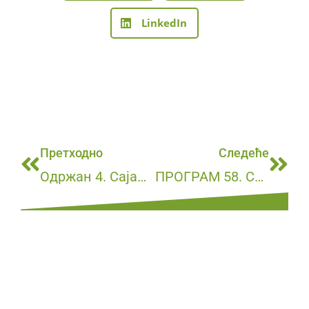
LinkedIn
Претходно
Следеће
Одржан 4. Сајам цвећа у Кучеву
ПРОГРАМ 58. СМОТРЕ НАРОДНОГ СТВАРАЛАШТВА „ХОМОЉСКИ МОТИВИ“