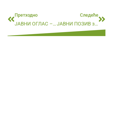
Претходно
Следеће
ЈАВНИ ОГЛАС – ЗА ПРИКУПЉАЊЕ ПИСМЕНИХ ПОНУДА РАДИ ОТУЂЕЊА ПОКРЕТНЕ СТВАРИ ИЗ ЈАВНЕ СВОЈИНЕ ОПШТИНЕ ТУРИСТИЧКЕ ОРГАНИЗАЦИЈЕ “КУЧЕВО” КУЧЕВО – РАСХОДОВАНО ВОЗИЛО
ЈАВНИ ПОЗИВ за учешће на 56. Смотри изворног народног стваралаштва “Хомољски мотиви”