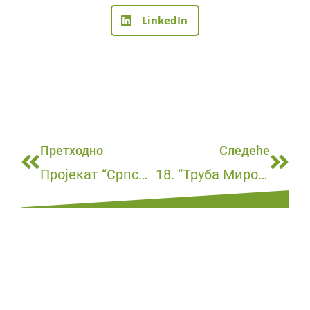
LinkedIn
Претходно
Следеће
Пројекат “Српске архитектонске знаменитости”
18. “Труба Мирослава Милета Матушића” у петак, 08. августа