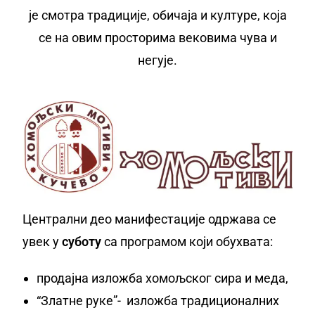
је смотра традиције, обичаја и културе, која
се на овим просторима вековима чува и
негује.
Централни део манифестације одржава се
увек у
суботу
са програмом који обухвата:
продајна изложба хомољског сира и меда,
“Златне руке”- изложба традиционалних