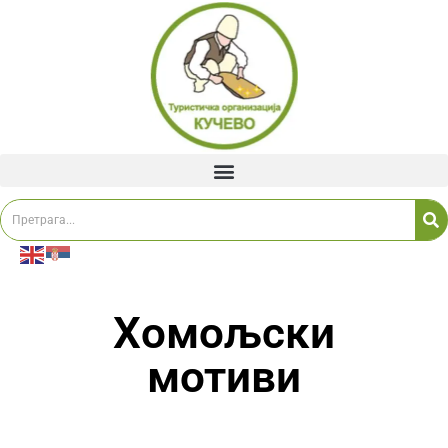
Хомољски
мотиви