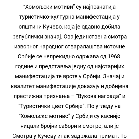
“Хомољски мотиви” су најпознатија
туристичко-културна манифестација у
општини Кучево, која је одавно добила
републички значај. Ова јединствена смотра
изворног народног стваралаштва источне
Србије се непрекидно одржава од 1968.
године и представља једну од најстаријих
манифестација те врсте у Србији. Значај и
квалитет манифестације доказују и добијена
престижна признања – “Вукова награда” и
“Туристички цвет Србије”. По угледу на
“Хомољске мотиве” у Србији су касније
ницали бројни сабори и смотре, али је
Смотра у Кучеву ипак задржала примат. То