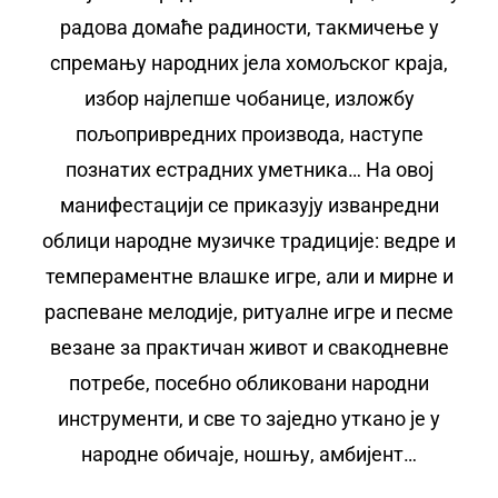
радова домаће радиности, такмичење у
спремању народних јела хомољског краја,
избор најлепше чобанице, изложбу
пољопривредних производа, наступе
познатих естрадних уметника… На овој
манифестацији се приказују изванредни
облици народне музичке традиције: ведре и
темпераментне влашке игре, али и мирне и
распеване мелодије, ритуалне игре и песме
везане за практичан живот и свакодневне
потребе, посебно обликовани народни
инструменти, и све то заједно уткано је у
народне обичаје, ношњу, амбијент…