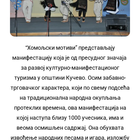
“Хомољски мотиви” представљају
манифестацију која је од пресудног значаја
за развој културно-манифестационог
туризма у општини Кучево. Осим забавно-
трговачког карактера, који по свему подсећа
на традиционална народна окупљања
протеклих времена, ова манифестација на
којој наступа близу 1000 учесника, има и
веома осмишљен садржај. Она обухвата
извођење народних песама и игара, изложбу