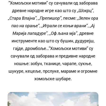
”Хомољски мотиви” су сачували од заборава
древне народне игре као што су
,,Шокрц”
,
,,Стара Влајна”
,
,,Препишор”
, песме:
,,Зелен ора
пао на орање’’
,
,,Играли се коњи врани’’
,
,,Ај
Марија лападуре’’
,
,,Оф љана мја’’
, древне
инструменте као што су бушин, дудурејш,
гајде, дромбоље…”Хомољски мотиви” су
сачували од заборава и предивне народне
ношње: зобун, тканице, чарапе, сукње,
шукуре, кецеље, прслуке, мараме и огромне
хомољске шубаре.