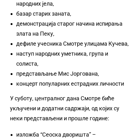
народних јела,
базар старих заната,
демонстрација старог начина испирања
злата на Пеку,
дефиле учесника Смотре улицама Кучева,
наступ народних уметника, група и
солиста,
представљање Мис Јоргована,
концерт популарних естрадних личности
У суботу, централног дана Смотре биће
укључени и додатни садржаји, од којих су
неки представљени и прошле године:
изложба “Сеоска дворишта” –