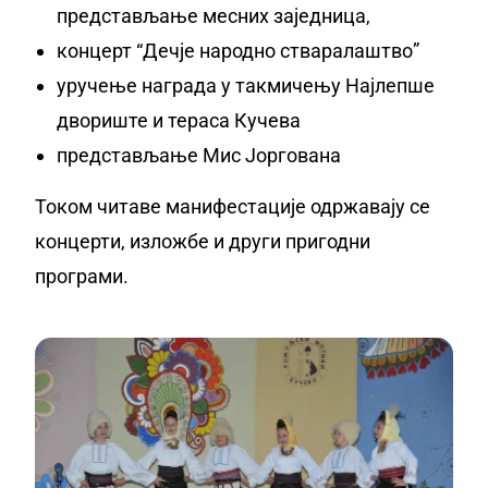
представљање месних заједница,
концерт “Дечје народно стваралаштво”
уручење награда у такмичењу Најлепше
двориште и тераса Кучева
представљање Мис Јоргована
Током читаве манифестације одржавају се
концерти, изложбе и други пригодни
програми.